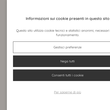
Informazioni sui cookie presenti in questo sito
Questo sito utilizza cookie tecnici e statistici anonimi, necessari
funzionamento.
Gestisci preferenze
Nega tutti
Clienti
Navigazione
Consenti tutti i cookie
PRIVACY POLICY
LADY A
COOKIE POLICY
EVENTI
GESTISCI COOKIE
CONTATTI
Per saperne di più
Supporto
Social